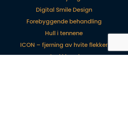
Digital Smile Design
Forebyggende behandling
Hull i tennene
ICON – fjerning av hvite flekker
Oral kirurgi
Periodonti
Protetikk
Rotfylling
Skallfasetter uten tannsliping
Tannimplantater
Usynlig tannregulering