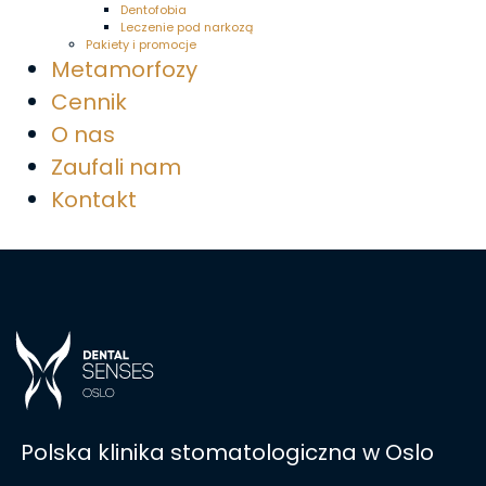
Dentofobia
Leczenie pod narkozą
Pakiety i promocje
Metamorfozy
Cennik
O nas
Zaufali nam
Kontakt
Polska klinika stomatologiczna w Oslo