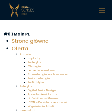
#0.1 Main PL
Strona główna
Oferta
Zdrowie
Implanty
Protetyka
Chirurgia
Leczenie kanałowe
Stomatologia zachowawcza
Periodontologia
Profilaktyka
Estetyka
Digital Smile Design
Aparaty niewidoczne
Licówki bez szlifowania
ICON – Korekta przebarwień
Wypełnienia Artistic
Inne usługi