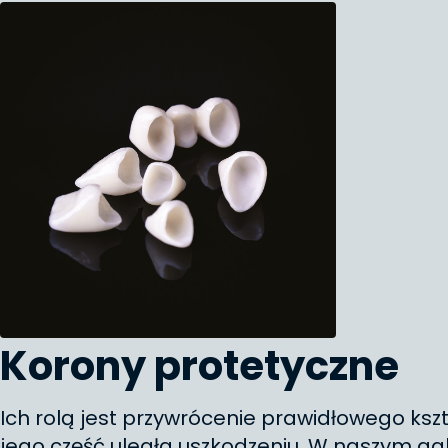
Korony protetyczne
Ich rolą jest przywrócenie prawidłowego kszt
jego część uległa uszkodzeniu. W naszym ga