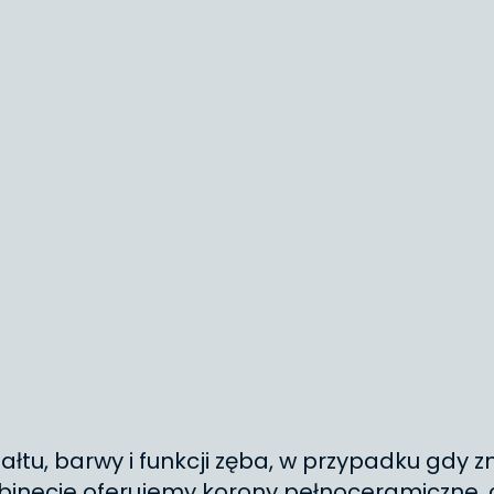
ałtu, barwy i funkcji zęba, w przypadku gdy 
binecie oferujemy korony pełnoceramiczne, c