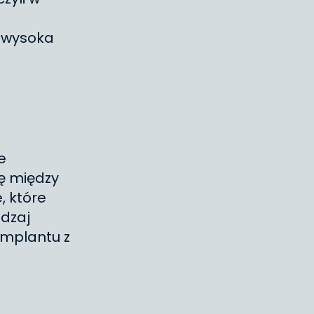
h
, wysoka
e
kę między
, które
dzaj
implantu z