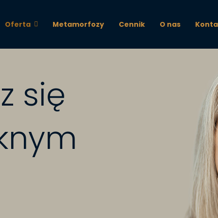
Oferta
Metamorfozy
Cennik
O nas
Konta
z się
ęknym